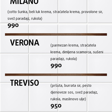
MILANO
(cotto šunka, beli luk krema, straćatela krema, provolone sir,
svež paradajz, rukola)
990
VERONA
(parmezan krema, straćatela
krema, dimljena scamorca, sušeni
paradajz, rukola)
990
TREVISO
(pršuta, burrata sir, pesto
djenoveze sos, svež paradajz,
rukola, maslinovo ulje)
950