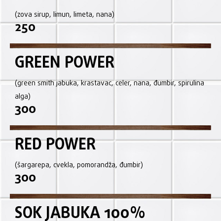
(zova sirup, limun, limeta, nana)
250
GREEN POWER
(green smith jabuka, krastavac, celer, nana, đumbir, spirulina
alga)
300
RED POWER
(šargarepa, cvekla, pomorandža, đumbir)
300
SOK JABUKA 100%