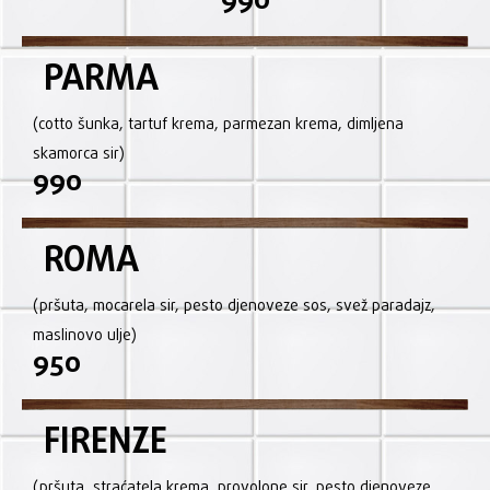
990
PARMA
(cotto šunka, tartuf krema, parmezan krema, dimljena
skamorca sir)
990
ROMA
(pršuta, mocarela sir, pesto djenoveze sos, svež paradajz,
maslinovo ulje)
950
FIRENZE
(pršuta, straćatela krema, provolone sir, pesto djenoveze